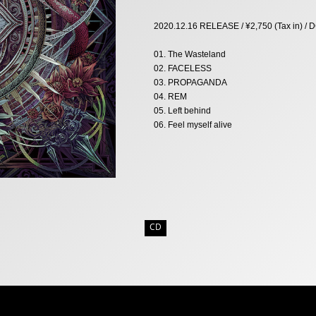
2020.12.16 RELEASE / ¥2,750 (Tax in) /
01. The Wasteland
02. FACELESS
03. PROPAGANDA
04. REM
05. Left behind
06. Feel myself alive
CD